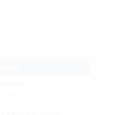
oads
anleitung
htlinien Hateflex-
Download
system
(PDF)
tt & Ausschreibungstext