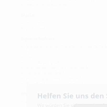
inklusive Verschlussdeckel
Maße:
Øi: 110 mm
Øa: 125 mm
Eigenschaften:
Druckbeanspruchung Typ 450N nach DIN EN 50626-
21.07.2026)
abriebfest
formstabil und knickfest
witterungsbeständig und verrottungsfest
sole- und seewasserfest
beständig gegen viele Chemikalien
Verlegetemperatur: +5 °C bis +50 °C
Werkstoff:
Helfen Sie uns den
PVC-Hart/PVC-Weich
Wo würden Sie sich einordnen?