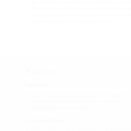
Der Hateflex-Spiralschlauch ist ein flexibler, sehr
mit glatter Innenfläche für einen schonenden Kabe
dazugehörenden Anschlusskomponenten kann ein
Kabeleinführungssystem gebildet werden.
Fakten
Vorteile:
hohe mechanische Belastbarkeit und Flexibilität
muffenlose Leerrohrtrasse bis 25 m lieferbar
überbaubares Leerrohrsystem
Lieferumfang:
Ringbundware à 25 m (Sonderlängen in 0,5 m-Schri