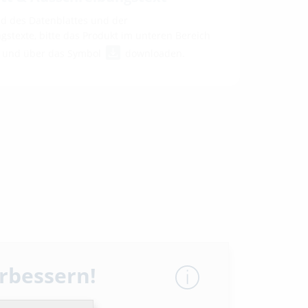
 des Datenblattes und der
stexte, bitte das Produkt im unteren Bereich
n und über das Symbol
downloaden.
erbessern!