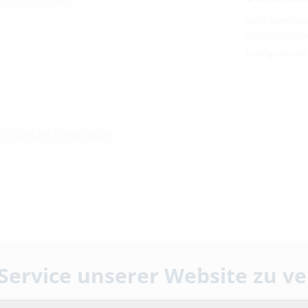
Zum Download
Ausschreibung
konfiguriere
1 (DIN EN 61386-24 bis
 Service unserer Website zu v