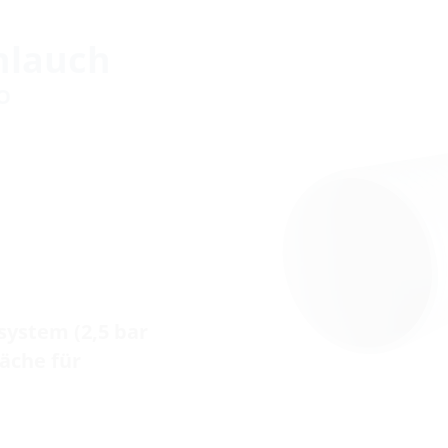
hlauch
O
system (2,5 bar
äche für