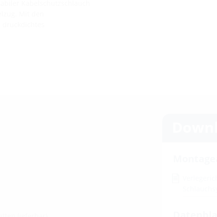
 stabiler Kabelschutzschlauch
lzug. Mit den
 druckdichtes
Downl
Montage
Verlegeric
Schlauch
Datenbla
tten lieferbar)