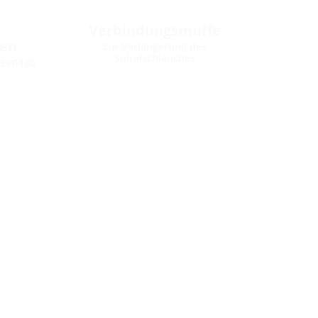
Verbindungsmuffe
fen
zur Verlängerung des
Spiralschlauches
 ESG100