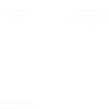
Manschette
Universal-
Gasabschlussstop
tige Abdichtung der ESG100
FUBO
für Einspartenhauseinführung
FUBO
Abstandhalter
 den Spiralschlauch 110