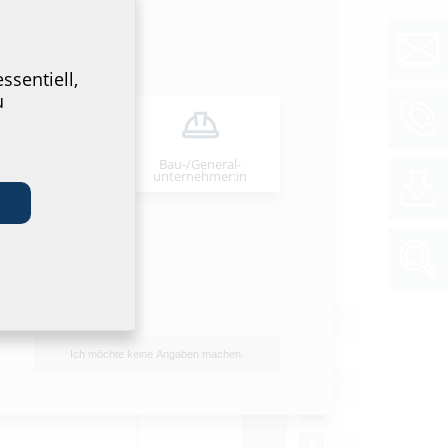
ssentiell,
u
Bau-/General­
stallateur:in
unternehmer:in
1)
GTIN
Preis
WG
4052487247733
*
Ich möchte keine Angaben machen.
4052487247740
*