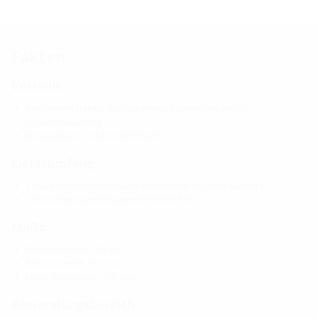
Fakten
Vorteile:
mechanisch stabile, elastische Anschlussverbindung mit
Systemmanschette
dickwandiges, stabiles Mantelrohr
Lieferumfang:
1 Stück Rohrstutzen inklusive Manschette mit Spannbändern
2 Stück Ringraumdichtungen HSD 200/159
Maße:
Rohrstutzen Øa: 160 mm
Rohrstutzen Øi: 150 mm
Länge Rohrstutzen: 500 mm
Anwendungsbereich: