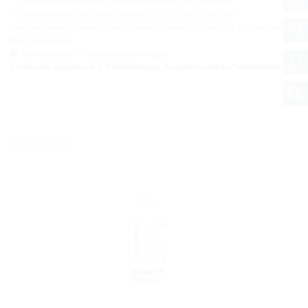
Andere Varianten unter www.hauff-technik.de verfügbar
1) Bitte beachten Sie, dass seit dem 01.05.2026 auf die hier
ausgewiesenen Preise ein temporärer Teuerungszuschlag in Höhe von 5,3
% erhoben wird.
Warengruppe 1: Kabeldurchführungen
Lieferzeit abgehend: 3-5 Arbeitstage, Zwischenverkauf vorbehalten
Zubehör