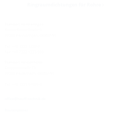
Ringraumdichtungen für Rohre
Standort Hermaringen
Robert-Bosch-Straße 9
89568 Hermaringen, GERMANY
Tel.: +49 7322 1333-0
Fax: +49 7322 1333-999
Standort Heidenheim
Zoeppritzstraße 73
89522 Heidenheim, GERMANY
Tel.: +49 7321 94690-0
office@hauff-technik.de
Routenplaner