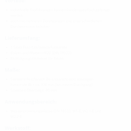
Vorteile:
individuelle Ausführungen können kundenspezifisch gefertigt
werden
auch mit mehreren Durchgängen und unterschiedlichen
Durchmessern lieferbar
Lieferumfang:
1 Stück Fest-/Losflansch-Futterrohr
Bolzen und Muttern M20 (DIN 18533)
Befestigungselemente für Beton
Maße:
Standard-Festflansch Øa entspricht dem jeweiligen
Futterrohr Øi + ca. 330 mm (bei einem Durchgang)
Standard-Oberlänge: 80 mm
Anwendungsbereich:
Wassereinwirkungsklasse DIN 18533: W1-E, W2.1-E und
W2.2-E
Werkstoff: