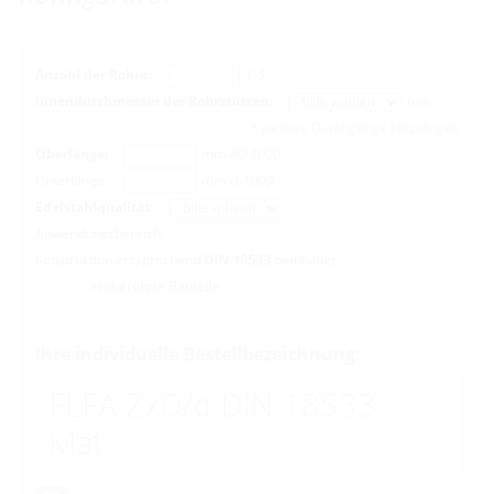
Anzahl der Rohre:
1-5
Innendurchmesser der Rohrstutzen:
mm
+ weitere Durchgänge hinzufügen
Oberlänge:
mm
80-1000
Unterlänge:
mm
0-1000
Edelstahlqualität:
Anwendungsbereich:
Konstruktion entsprechend
DIN 18533
beinhaltet:
erdberührte Bauteile
Ihre individuelle Bestellbezeichnung:
FLFA ZxD/o DIN 18533
Mat.