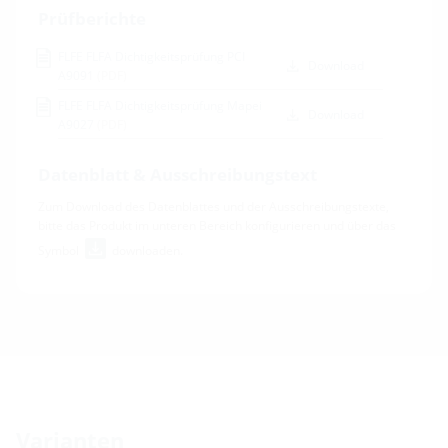
Prüfberichte
FLFE FLFA Dichtigkeitsprüfung PCI
Download
A9091
(PDF)
FLFE FLFA Dichtigkeitsprüfung Mapei
Download
A9027
(PDF)
Datenblatt & Ausschreibungstext
Zum Download des Datenblattes und der Ausschreibungstexte,
bitte das Produkt im unteren Bereich konfigurieren und über das
Symbol
downloaden.
Varianten