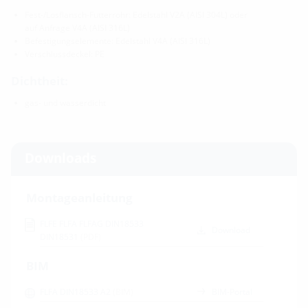
Fest-/Losflansch-Futterrohr: Edelstahl V2A (AISI 304L) oder
auf Anfrage V4A (AISI 316L)
Befestigungselemente: Edelstahl V4A (AISI 316L)
Verschlussdeckel: PE
Dichtheit:
gas- und wasserdicht
Downloads
Montageanleitung
FLFE FLFA FLFAG DIN18533
Download
DIN18531
(PDF)
BIM
FLFA DIN18533 A2
(BIM)
BIM-Portal