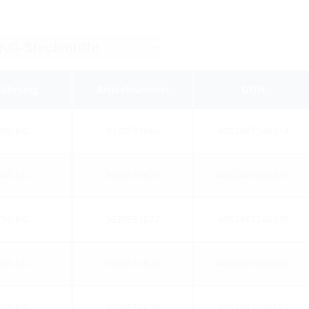
eichnung
Artikelnummer
GTIN
200 KG
3030551664
4052487246514
240 KG
3030551676
4052487246521
250 KG
3030551677
4052487246538
300 KG
3030551678
4052487246545
350 KG
3030551679
4052487246552