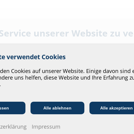
Downl
 Service unserer Website zu v
Montage
elsüblichen KG-/HT-Rohren
ite verwendet Cookies
DMF
(PDF)
en Cookies auf unserer Website. Einige davon sind e
Prüfberi
dere uns helfen, diese Website und Ihre Erfahrung z
.
Prüfberic
Radonber
Kommunikations­
:in
EVU/­Stadt­werke
In
branche
g
ssen
Alle ablehnen
Alle akzeptieren
Datenbla
Zum Download
zerklärung
Impressum
Ausschreibung