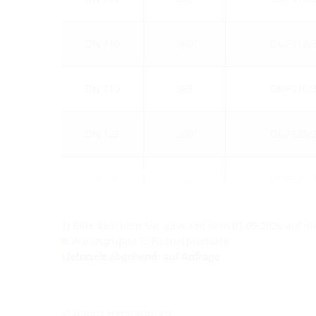
DN 110
360
DMF110/
DN 110
365
DMF110/
DN 125
200
DMF125/
DN 125
240
DMF125/
1) Bitte beachten Sie, dass seit dem 01.05.2026 auf 
Warengruppe 3: Partnerprodukte
Lieferzeit abgehend: auf Anfrage
Standort Hermaringen