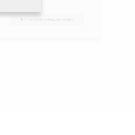
n und über das Symbol
downloaden.
Ich möchte keine Angaben machen.