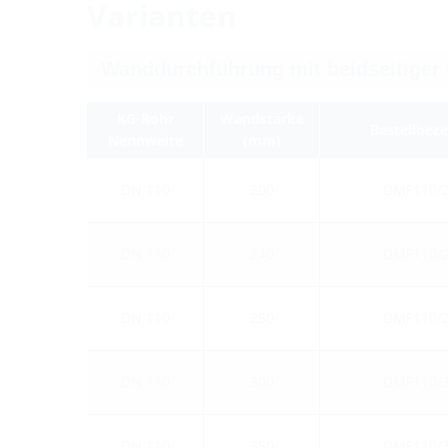
Varianten
KG-Rohr
Wandstärke
Bestellbez
Nennweite
(mm)
DN 110
200
DMF110/
DN 110
240
DMF110/
DN 110
250
DMF110/
DN 110
300
DMF110/
DN 110
350
DMF110/