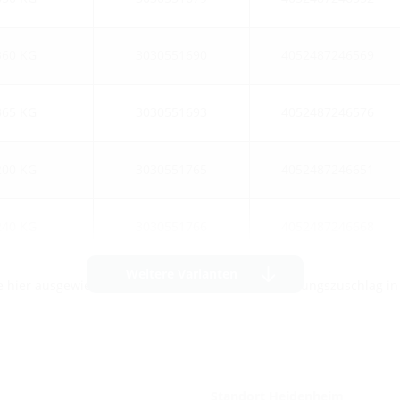
360 KG
3030551690
4052487246569
365 KG
3030551693
4052487246576
200 KG
3030551765
4052487246651
240 KG
3030551766
4052487246668
Weitere Varianten
die hier ausgewiesenen Preise ein temporärer Teuerungszuschlag i
Standort Heidenheim