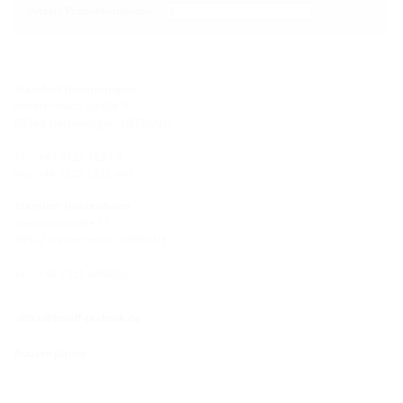
Anzahl Produktvarianten
Standort Hermaringen
Robert-Bosch-Straße 9
89568 Hermaringen, GERMANY
Tel.: +49 7322 1333-0
Fax: +49 7322 1333-999
Standort Heidenheim
Zoeppritzstraße 73
89522 Heidenheim, GERMANY
Tel.: +49 7321 94690-0
office@hauff-technik.de
Routenplaner