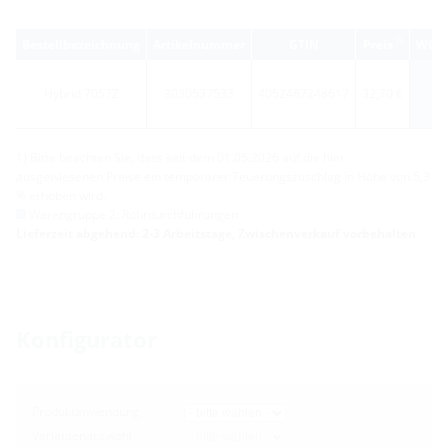
1)
Bestellbezeichnung
Artikelnummer
GTIN
Preis
WG
Hybrid 7057Z
3030537533
4052487248617
32,70 €
1) Bitte beachten Sie, dass seit dem 01.05.2026 auf die hier
ausgewiesenen Preise ein temporärer Teuerungszuschlag in Höhe von 5,3
% erhoben wird.
Warengruppe 2: Rohrdurchführungen
Lieferzeit abgehend: 2-3 Arbeitstage, Zwischenverkauf vorbehalten
Konfigurator
Produktanwendung
Variantenauswahl