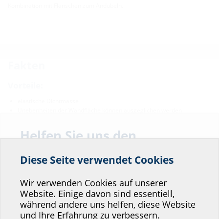
Kombination mit Flanschen zum Andübeln.
Fakten
Vorteile:
elastische Dichtmasse
Unebenheiten der Wandfläche können ausgeglichen werden
einfache und schnelle Montage
Helfen Sie uns den
Lieferumfang:
Service unserer
1 Stück Kartusche, 290 ml
Diese Seite verwendet Cookies
Website zu verbessern!
Eigenschaften:
Wo würden Sie sich einordnen?
Wir verwenden Cookies auf unserer
Farbe: grau
Website. Einige davon sind essentiell,
während andere uns helfen, diese Website
Professional-Bereich
und Ihre Erfahrung zu verbessern.