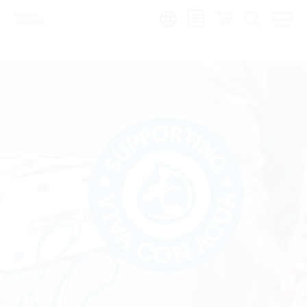
de
|
global