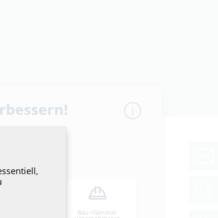
erbessern!
ssentiell,
u
Zur Übersicht
Bau-/General­
stallateur:in