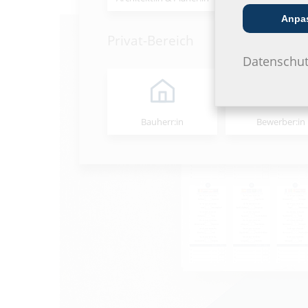
Anpa
Privat-Bereich
Datenschut
Bauherr:in
Bewerber:in