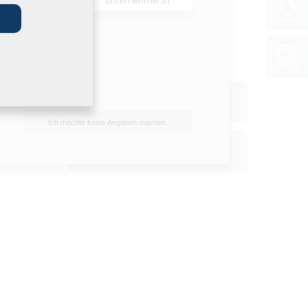
unternehmer:in
Anhänge
Hauff-Technik WM26
Spielplan A3 (1 MB)
Ich möchte keine Angaben machen.
Hauff-Technik WM26
Spielplan A4 (1 MB)