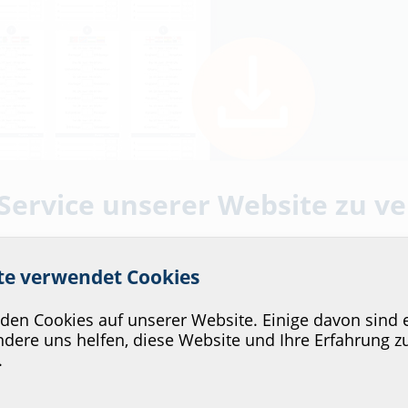
 Service unserer Website zu v
ite verwendet Cookies
en Cookies auf unserer Website. Einige davon sind e
eltmeisterschaft 2026
dere uns helfen, diese Website und Ihre Erfahrung z
.
bstausdrucken
Kommunikations­
:in
EVU/­Stadt­werke
In