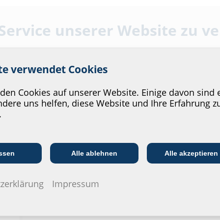
 Service unserer Website zu v
ite verwendet Cookies
Bestellbezeichnung
Artikelnummer
en Cookies auf unserer Website. Einige davon sind e
dere uns helfen, diese Website und Ihre Erfahrung z
.
FAG1x80/80 A2
910910000
40
Kommunikations­
:in
EVU/­Stadt­werke
In
branche
ssen
Alle ablehnen
Alle akzeptieren
FAG1x100/80 A2
910920000
40
zerklärung
Impressum
FAG1x125/80 A2
910930000
40
FAG1x150/80 A2
910950000
40