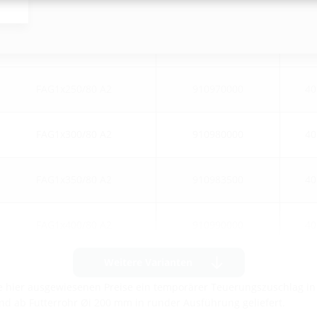
FAG1x200/80 A2
910960000
40
FAG1x250/80 A2
910970000
40
FAG1x300/80 A2
910980000
40
FAG1x350/80 A2
910983500
40
FAG1x400/80 A2
910990000
40
Weitere Varianten
die hier ausgewiesenen Preise ein temporärer Teuerungszuschlag in
d ab Futterrohr Øi 200 mm in runder Ausführung geliefert.