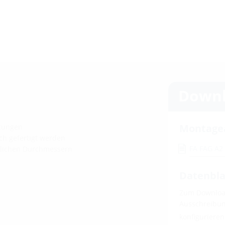
Downl
Montage
itungen
ch gefertigt werden
FA FAG A
dlichen Durchmessern
Datenbla
Zum Download
Ausschreibung
konfiguriere