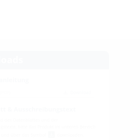
oads
anleitung
2
(PDF)
Download
tt & Ausschreibungstext
 des Datenblattes und der
stexte, bitte das Produkt im unteren Bereich
n und über das Symbol
downloaden.