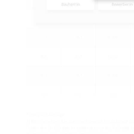
225
Bauherr:in
Bewerber:in
200
350
rund
250
400
rund
302
450
rund
350
500
rund
400
550
rund
* Preis auf Anfrage
1) Bitte beachten Sie, dass seit dem 01.05.2026 auf 
Futterrohr Øi 150 mm in quadratischer Ausführung un