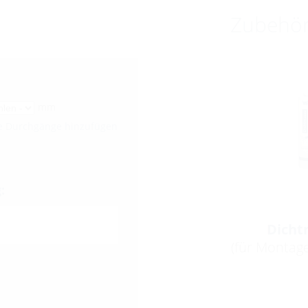
Zubehö
mm
re Durchgänge hinzufügen
:
Dicht
(für Montag