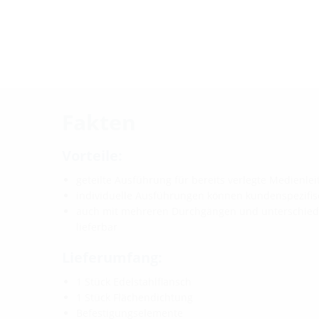
Fakten
Vorteile:
geteilte Ausführung für bereits verlegte Medienle
individuelle Ausführungen können kundenspezifis
auch mit mehreren Durchgängen und unterschie
lieferbar
Lieferumfang:
1 Stück Edelstahlflansch
1 Stück Flächendichtung
Befestigungselemente