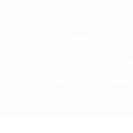
Maße:
Standard-Flansch-Abmessungen Øa entspricht dem 
ca. 150 mm (bei einem Durchgang)
Standard-Oberlänge: 80 mm
Anwendungsbereich:
Wassereinwirkungsklasse DIN 18533: W1-E und W2
WU-Richtlinie: Beanspruchungsklasse 1 und 2
Werkstoff:
Flansch: Edelstahl V2A (AISI 304L) oder V4A (AISI 31
Flächendichtung: EPDM
Befestigungselemente: Edelstahl V4A (AISI 316L)