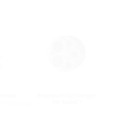
r
masse
Ringraumdichtungen
für Kabel
e notwendig)