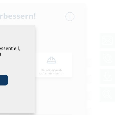
erbessern!
1)
GTIN
Preis
WG
ssentiell,
u
52487021180
*
Bau-/General­
stallateur:in
unternehmer:in
52487021197
*
52487021203
*
52487021227
*