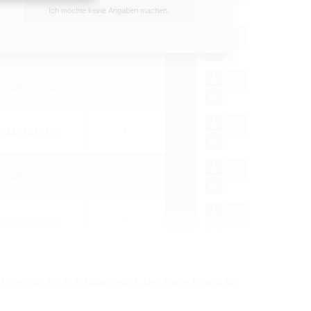
Ich möchte keine Angaben machen.
52487021234
*
52487021241
*
52487021258
*
52487021265
*
52487021272
*
 Höhe von 5,3 % erhoben wird. Der Flansch wird bis