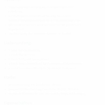
Abdichtung aller Versorgungsleitungen durch eine
Einführung
durchgängige Schutzrohrverbindung bis zu den
Hauptversorgungsleitungen an der Grundstücksgrenze
alle Gewerke werden getrennt voneinander geführt und
abgedichtet
die Anordnung der einzelnen Sparten ist flexibel
Lieferumfang:
1 Stück Innenabdichtung
5 Stück Mantelrohre
1 Stück Prüfventil (vormontiert)
4 Stück Schrauben M8x45 für Fernwärme-Dichtelemente
6 Stück Schrauben M8x50 für Spartendichtelemente
Maße:
Innenabdichtung mit Dichtbreite: 30 mm
passend für Kernbohrung/Futterrohr Øi: 298 - 303 mm
maximale Wandstärke: 500 mm (Sonderlänge auf Anfrage)
Eigenschaften: