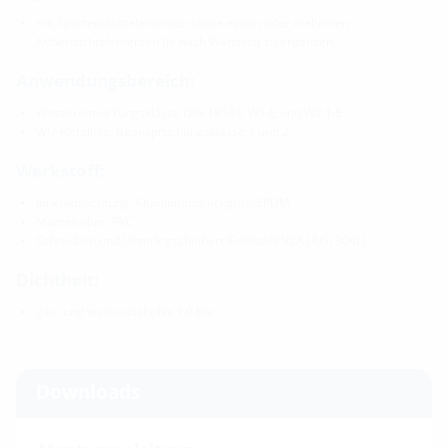
mit Spartendichtelementen sowie einem oder mehreren
Außendichtelementen (je nach Wandart) zu ergänzen
Anwendungsbereich:
Wassereinwirkungsklasse DIN 18533: W1-E und W2.1-E
WU-Richtlinie: Beanspruchungsklasse 1 und 2
Werkstoff:
Innenabdichtung: Aluminiumdruckguss/EPDM
Mantelrohre: PVC
Schrauben und Unterlegscheiben: Edelstahl V2A (AISI 304L)
Dichtheit:
gas- und wasserdicht bis 1,0 bar
Downloads