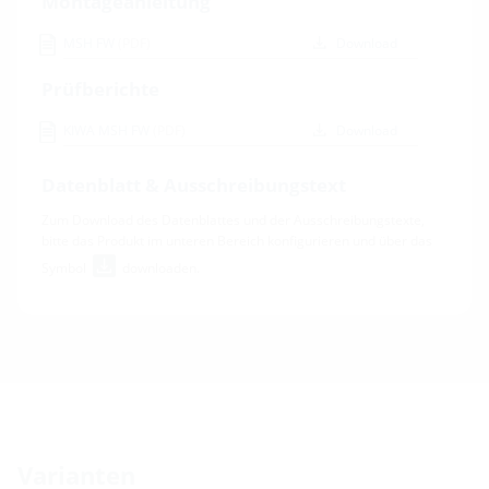
Montageanleitung
MSH FW
(PDF)
Download
Prüfberichte
KIWA MSH FW
(PDF)
Download
Datenblatt & Ausschreibungstext
Zum Download des Datenblattes und der Ausschreibungstexte,
bitte das Produkt im unteren Bereich konfigurieren und über das
Symbol
downloaden.
Varianten