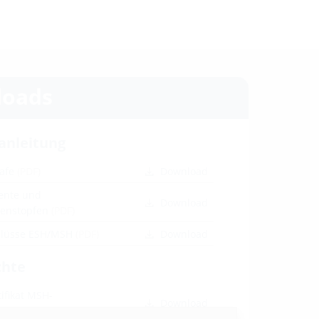
oads
anleitung
Safe
(PDF)
Download
ente und
Download
tenstopfen
(PDF)
hlüsse ESH/MSH
(PDF)
Download
chte
ifikat MSH-
Download
hführungen
(PDF)