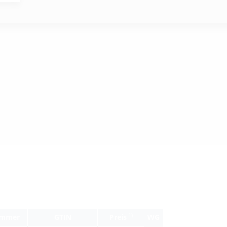
.1-E
1)
ummer
GTIN
Preis
WG