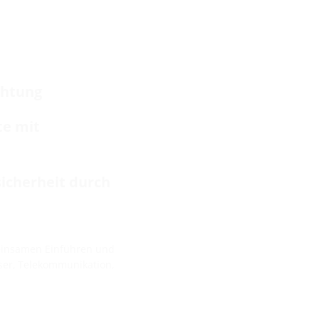
chtung
te mit
icherheit durch
einsamen Einführen und
ser, Telekommunikation,