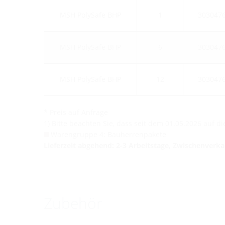
MSH PolySafe BHP
1
303047
MSH PolySafe BHP
6
303047
MSH PolySafe BHP
12
303047
* Preis auf Anfrage
1) Bitte beachten Sie, dass seit dem 01.05.2026 auf 
Warengruppe 4: Bauherrenpakete
Lieferzeit abgehend: 2-3 Arbeitstage, Zwischenverk
Zubehör