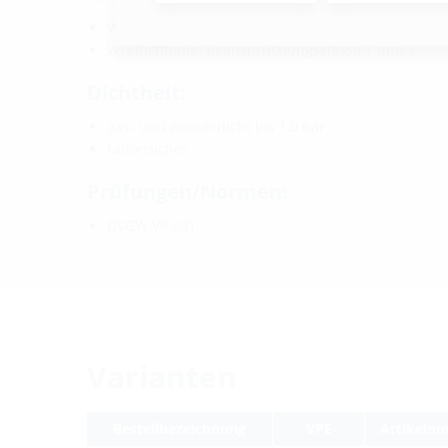
Wassereinwirkungsklasse DIN 18533: W1-E und W2
WU-Richtlinie: Beanspruchungsklasse 1 und 2
Dichtheit:
gas- und wasserdicht bis 1,0 bar
radonsicher
Prüfungen/Normen:
DVGW VP 601
Varianten
Bestellbezeichnung
VPE
Artikeln