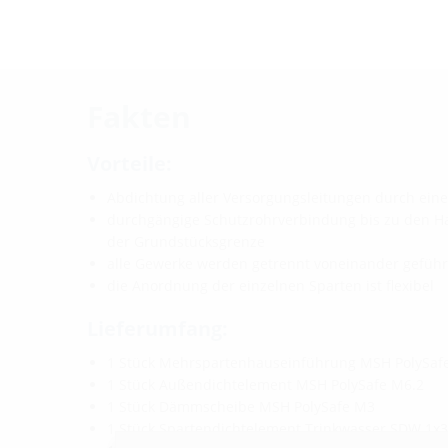
Fakten
Vorteile:
Abdichtung aller Versorgungsleitungen durch ein
durchgängige Schutzrohrverbindung bis zu den H
der Grundstücksgrenze
alle Gewerke werden getrennt voneinander geführ
die Anordnung der einzelnen Sparten ist flexibel
Lieferumfang:
1 Stück Mehrspartenhauseinführung MSH PolySaf
1 Stück Außendichtelement MSH PolySafe M6.2
1 Stück Dämmscheibe MSH PolySafe M3
1 Stück Spartendichtelement Trinkwasser SDW 1x3