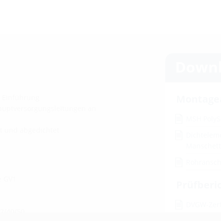
Downl
Montage
e Einführung
auptversorgungsleitungen an
MSH Poly
t und abgedichtet
Dichtelem
Manschet
Rohransc
e GV1
Prüfberi
DVGW-Zert
2/40/50
Wanddurc