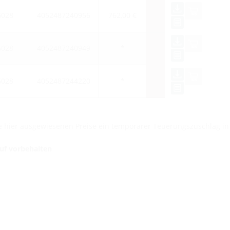
6028
4052487240956
762,00 €
6028
4052487240949
*
6028
4052487244220
*
die hier ausgewiesenen Preise ein temporärer Teuerungszuschlag i
auf vorbehalten