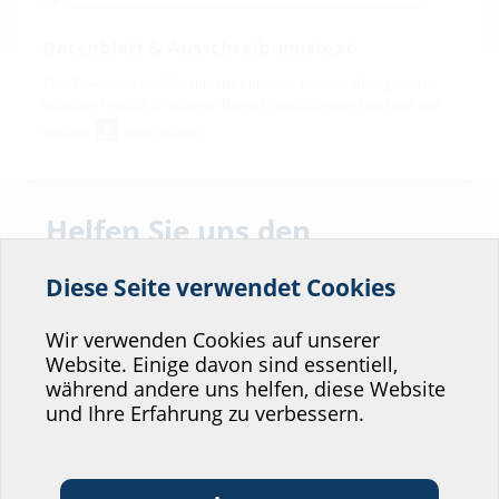
Datenblatt & Ausschreibungstext
Zum Download des Datenblattes und der Ausschreibungstexte,
bitte das Produkt im unteren Bereich konfigurieren und über das
Symbol
downloaden.
Helfen Sie uns den
Service unserer
Diese Seite verwendet Cookies
Website zu verbessern!
Wo würden Sie sich einordnen?
Wir verwenden Cookies auf unserer
Varianten
Website. Einige davon sind essentiell,
während andere uns helfen, diese Website
Professional-Bereich
und Ihre Erfahrung zu verbessern.
geeignet
Architekt:in &
Kommunikations­
Futterrohr/Kernbohrung
für
Handels­partner:in
Planer:in
branche
Bestellbezeichnung
Artikel