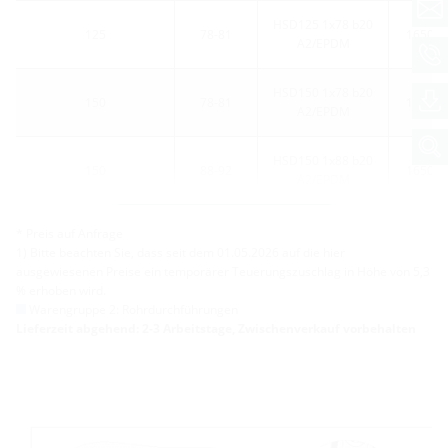
HSD125 1x78 b20
125
78-81
165031
A2/EPDM
HSD150 1x78 b20
150
78-81
165031
A2/EPDM
HSD150 1x88 b20
150
88-92
165031
A2/EPDM
Weitere Varianten
* Preis auf Anfrage
1) Bitte beachten Sie, dass seit dem 01.05.2026 auf die hier
ausgewiesenen Preise ein temporärer Teuerungszuschlag in Höhe von 5,3
% erhoben wird.
Warengruppe 2: Rohrdurchführungen
Lieferzeit abgehend: 2-3 Arbeitstage, Zwischenverkauf vorbehalten