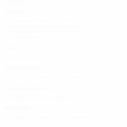
Vorteile:
für nachträgliche Montage vor Ort teilbar
unterschiedliche Materialkombinationen für
bedarfsorientierte Anwendungen verfügbar
ab Lager lieferbar
Maße:
Dichtbreite: 20 mm
Eigenschaften:
U-Profil: maximale Stabilität der Presssegmente
Anwendungsbereich:
WU-Richtlinie: Beanspruchungsklasse 2
Werkstoff:
Pressplatten, Schrauben und Muttern: Edelstahl rostfrei V2A
(AISI 304L) oder V4A (AISI 316L)