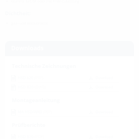
Gummi: EPDM oder mit KTW-Zulassung
Dichtheit:
gas- und wasserdicht
Downloads
Technische Zeichnungen
HSD b20
(PDF)
Download
HSD B20
(DWG)
Download
Montageanleitung
MA HSD/WRD
(PDF)
Download
Prüfberichte
HSD B20
(PDF)
Download